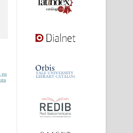
a en
ista